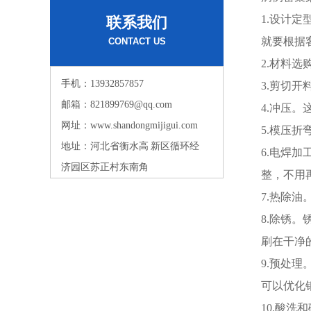
1.设计
联系我们
就要根据
CONTACT US
2.材料
手机：13932857857
3.剪切
邮箱：821899769@qq.com
4.冲压
网址：www.shandongmijigui.com
5.模压
地址：河北省衡水高 新区循环经
6.电焊
济园区苏正村东南角
整，不用
7.热除
8.除锈
刷在干净
9.预处
可以优化
10.酸