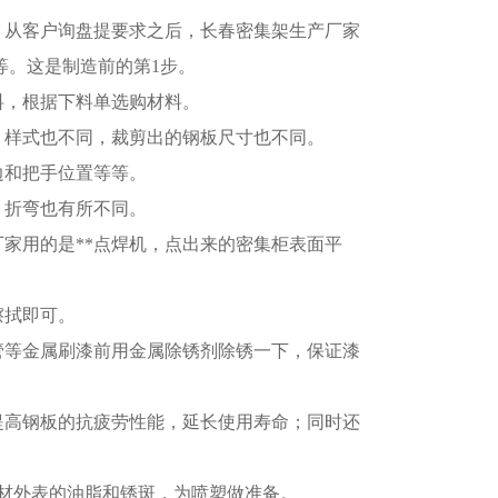
，从客户询盘提要求之后，长春密集架生产厂家
等。这是制造前的第1步。
料，根据下料单选购材料。
，样式也不同，裁剪出的钢板尺寸也不同。
边和把手位置等等。
，折弯也有所不同。
厂家用的是**点焊机，点出来的密集柜表面平
擦拭即可。
管等金属刷漆前用金属除锈剂除锈一下，保证漆
提高钢板的抗疲劳性能，延长使用寿命；同时还
板材外表的油脂和锈斑，为喷塑做准备。