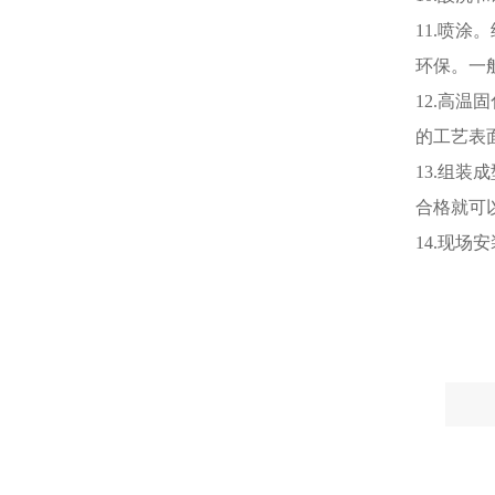
11.喷
环保。一
12.高
的工艺表
13.组
合格就可
14.现