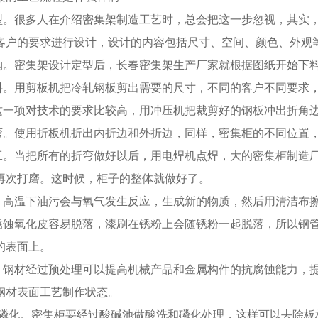
定型。很多人在介绍密集架制造工艺时，总会把这一步忽视，其实
客户的要求进行设计，设计的内容包括尺寸、空间、颜色、外观
选购。密集架设计定型后，长春密集架生产厂家就根据图纸开始下
开料。用剪板机把冷轧钢板剪出需要的尺寸，不同的客户不同要求
。这一项对技术的要求比较高，用冲压机把裁剪好的钢板冲出折角
折弯。使用折板机折出内折边和外折边，同样，密集柜的不同位置
加工。当把所有的折弯做好以后，用电焊机点焊，大的密集柜制造
再次打磨。这时候，柜子的整体就做好了。
油。高温下油污会与氧气发生反应，生成新的物质，然后用清洁布
。锈蚀氧化皮容易脱落，漆刷在锈粉上会随锈粉一起脱落，所以钢
的表面上。
理。钢材经过预处理可以提高机械产品和金属构件的抗腐蚀能力，
钢材表面工艺制作状态。
洗和磷化。密集柜要经过酸碱池做酸洗和磷化处理，这样可以去除