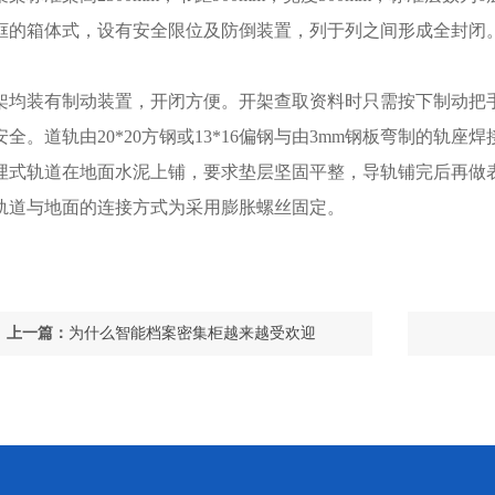
框的箱体式，设有安全限位及防倒装置，列于列之间形成全封闭
架均装有制动装置，开闭方便。开架查取资料时只需按下制动把
全。道轨由20*20方钢或13*16偏钢与由3mm钢板弯制的轨
埋式轨道在地面水泥上铺，要求垫层坚固平整，导轨铺完后再做
轨道与地面的连接方式为采用膨胀螺丝固定。
上一篇：
为什么智能档案密集柜越来越受欢迎