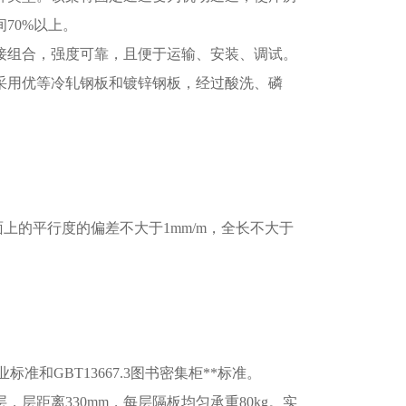
70%以上。
接组合，强度可靠，且便于运输、安装、调试。
采用优等冷轧钢板和镀锌钢板，经过酸洗、磷
面上的平行度的偏差不大于1mm/m，全长不大于
准和GBT13667.3图书密集柜**标准。
层，层距离330mm，每层隔板均匀承重80kg。实