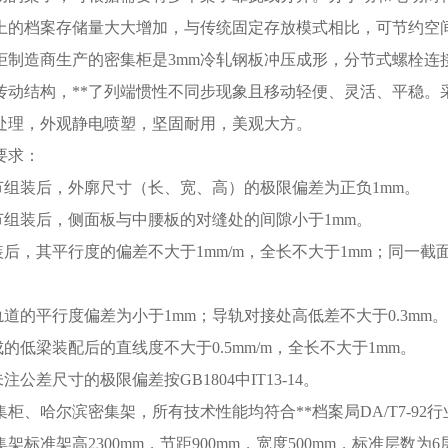
上的档案存储量大大增加，与传统固定存放模式相比，可节约空间
柜制造商生产的密集柜是3mm冷轧钢板冲压成形，分节式螺栓连
传动结构，**了列端惯性不同步现象且移动轻便、灵活、平稳。
处理，外观静电喷塑，坚固耐用，美观大方。
要求：
准节组装后，外廓尺寸（长、宽、高）的极限偏差为正负1mm。
准节组装后，侧面板与中腰板的对缝处的间隙小于1mm。
装后，其平行度的偏差不大于1mm/m，全长不大于1mm；同一截
轨道的平行度偏差为小于1mm；导轨对接处高低差不大于0.3mm。
成的低梁装配后的直线度不大于0.5mm/m，全长不大于1mm。
未注公差尺寸的极限偏差按GB1804中IT13-14。
柜、哈尔滨密集架，所有技术性能均符合**档案局DA/T7-92行业标
架标准架高2300mm，节距900mm，宽度500mm，标准层数为6