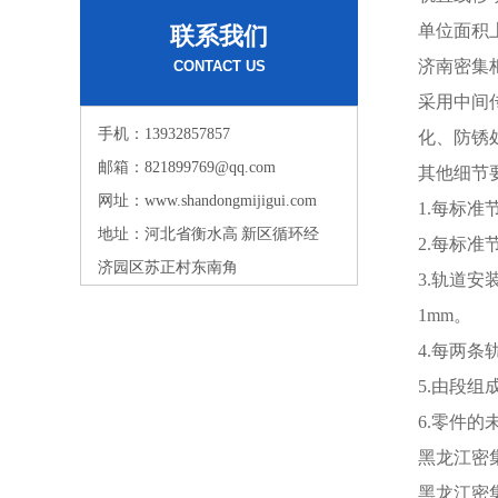
单位面积
联系我们
济南密集
CONTACT US
采用中间
手机：13932857857
化、防锈
邮箱：821899769@qq.com
其他细节
网址：www.shandongmijigui.com
1.每标
地址：河北省衡水高 新区循环经
2.每标
济园区苏正村东南角
3.轨道安
1mm。
4.每两条
5.由段组
6.零件的
黑龙江密集
黑龙江密集