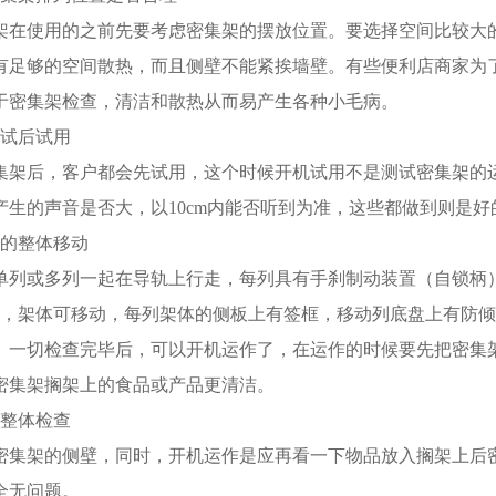
架在使用的之前先要考虑密集架的摆放位置。要选择空间比较大
有足够的空间散热，而且侧壁不能紧挨墙壁。有些便利店商家为
于密集架检查，清洁和散热从而易产生各种小毛病。
调试后试用
集架后，客户都会先试用，这个时候开机试用不是测试密集架的
产生的声音是否大，以10cm内能否听到为准，这些都做到则是好
架的整体移动
单列或多列一起在导轨上行走，每列具有手刹制动装置（自锁柄）
时，架体可移动，每列架体的侧板上有签框，移动列底盘上有防
。一切检查完毕后，可以开机运作了，在运作的时候要先把密集
密集架搁架上的食品或产品更清洁。
架整体检查
密集架的侧壁，同时，开机运作是应再看一下物品放入搁架上后
全无问题。