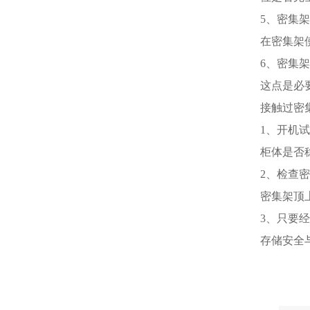
5、密集
在密集架
6、密集
这点是必
接触过密
1、开机
柜体是否
2、检查
密集架顶
3、只要
存储安全