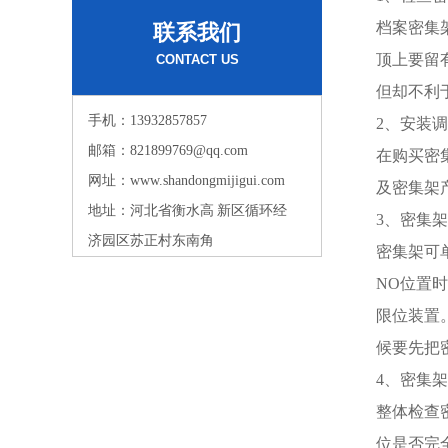
档案密集
联系我们
顶上要留
CONTACT US
但却不利
手机：13932857857
2、安装
邮箱：821899769@qq.com
在购买密
网址：www.shandongmijigui.com
及密集架
地址：河北省衡水高 新区循环经
3、密集
济园区苏正村东南角
密集架可
NO位置
限位装置
候要先把
4、密集
整体检查
位是否完