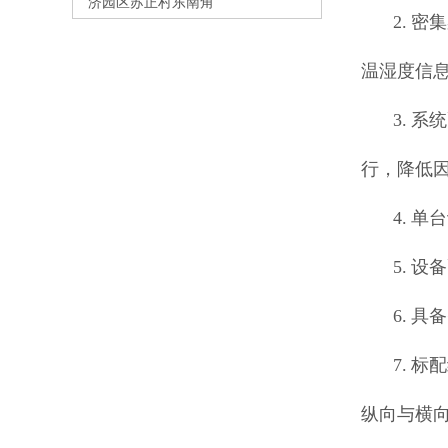
济园区苏正村东南角
2. 
温湿度信
3. 
行，降低
4. 
5. 
6. 
7. 
纵向与横