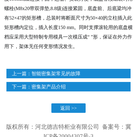
螺栓(M8x20带双弹垫,8.8级)连接紧固，底盘前、后底梁均冲
有52×47的矩形槽，总装时将断面尺寸为50×40的立柱插入此
矩形槽内定位，插入长度150 mm。同时支撑滚轮用的底盘横
档应采用大型特制专用模具一次模压成“ ”形，保证在外力作
用下，架体无任何变形情况发生。
上一篇：
智能密集架常见的故障
下一篇：
密集架产品介绍
返回 >>
版权所有：河北德吉特柜业有限公司 备案号：
冀
ICP备20004307号-3