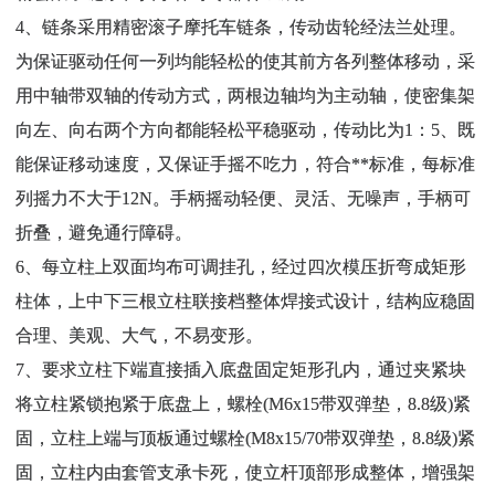
4、链条采用精密滚子摩托车链条，传动齿轮经法兰处理。
为保证驱动任何一列均能轻松的使其前方各列整体移动，采
用中轴带双轴的传动方式，两根边轴均为主动轴，使密集架
向左、向右两个方向都能轻松平稳驱动，传动比为1：5、既
能保证移动速度，又保证手摇不吃力，符合**标准，每标准
列摇力不大于12N。手柄摇动轻便、灵活、无噪声，手柄可
折叠，避免通行障碍。
6、每立柱上双面均布可调挂孔，经过四次模压折弯成矩形
柱体，上中下三根立柱联接档整体焊接式设计，结构应稳固
合理、美观、大气，不易变形。
7、要求立柱下端直接插入底盘固定矩形孔内，通过夹紧块
将立柱紧锁抱紧于底盘上，螺栓(M6x15带双弹垫，8.8级)紧
固，立柱上端与顶板通过螺栓(M8x15/70带双弹垫，8.8级)紧
固，立柱内由套管支承卡死，使立杆顶部形成整体，增强架