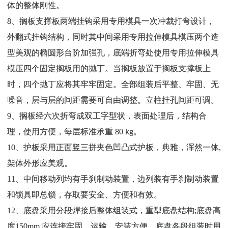
体的整体刚性。
8、搁板支撑板两端挂钩采用专用模具一次冲裁打弯设计，
外翻式挂钩结构，同时其中间采用专用拉伸模具模压两个造
型美观的椭圆形台阶加强孔，底端折弯处使用专用拉伸模具
模压四个固定搁板用的抛丁。当搁板放置于搁板支撑板上
时，四个抛丁应将其牢牢固定。全部组装后平整、牢固、无
噪音，层与层的间距需要可自由调整。立柱挂孔间距可调。
9、搁板经六次折弯成双工字型状，表面处理后，结构合
理，使用方便，每层标准承重 80 kg。
10、护板采用正面竖三拼夹色凹凸式护板，典雅，浑然一体,
架体外形应美观。
11、中间移动列均有手刹制动装置，边列装有手刹制动装置
和锁具即总锁，存取要安全、方便和有效。
12、底盘采用分段焊接后整体组装式，重型底盘结构;底盘高
度150mm,应连接牢固，运输、安装方便，底盘各段组装时用