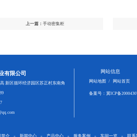
上一篇：
手动密集柜
网站信息
业有限公司
网站地图
/
网站首页
高 新区循环经济园区苏正村东南角
89
备案号：
冀ICP备2000430
7
qq.com
司简介
新闻中心
产品中心
服务案例
车间一览
联系