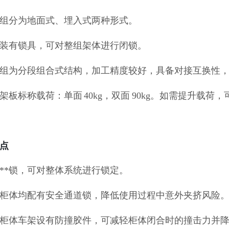
轨道组分为地面式、埋入式两种形式。
边架装有锁具，可对整组架体进行闭锁。
底架组为分段组合式结构，加工精度较好，具备对接互换性
每层架板标称载荷：单面 40kg，双面 90kg。如需提升
点
配备**锁，可对整体系统进行锁定。
每列柜体均配有安全通道锁，降低使用过程中意外夹挤风险
每列柜体车架设有防撞胶件，可减轻柜体闭合时的撞击力并