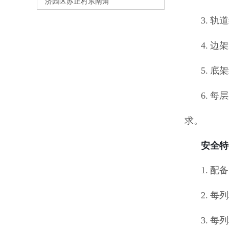
济园区苏正村东南角
3. 
4. 
5. 
6. 
求。
安全特
1. 
2. 
3. 