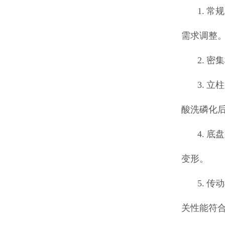
1. 常
需求调整
2. 
3. 
酸洗磷化
4. 
变形。
5. 
关性能符合