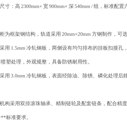
规尺寸：高 2300mm× 宽 900mm× 深 540mm / 
。
密集柜为框架钢结构，轨道采用 20mm×20mm 方钢制作
立柱采用 1.5mm 冷轧钢板，两侧设有均匀排布的挂板扣
后喷塑处理，外观规整，具备防锈耐用性。
底盘采用 3.0mm 冷轧钢板，表面经除油、除锈、磷化处
传动机构采用双排滚珠轴承、精制链轮及配套链条，配合精
**标准要求。