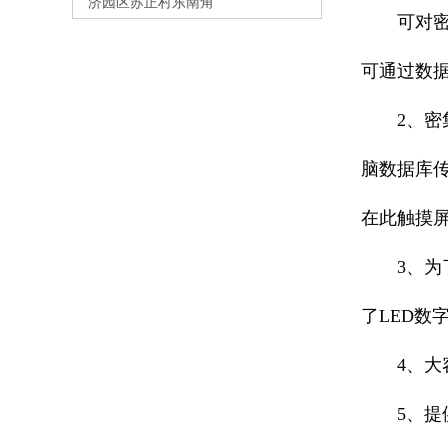
济园区苏正村东南角
可对密集
可通过数
2、密集柜
脑数据库
在此触摸
3、为了
了LED数
4、大容
5、提供