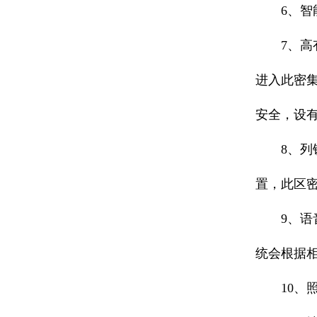
6、智能
7、高有
进入此密
安全，设
8、列锁
置，此区
9、语音
统会根据
10、照