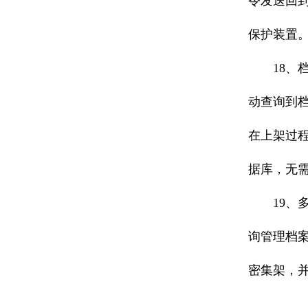
令发送回
保护装置
18、档
动查询到
在上架过
据库，无
19、多媒
询管理档
密集架，