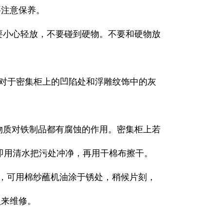
要注意保养。
，要小心轻放，不要碰到硬物。不要和硬物放
。对于密集柜上的凹陷处和浮雕纹饰中的灰
物质对铁制品都有腐蚀的作用。密集柜上若
立即用清水把污处冲净，再用干棉布擦干。
浅的，可用棉纱蘸机油涂于锈处，稍候片刻，
员来维修。