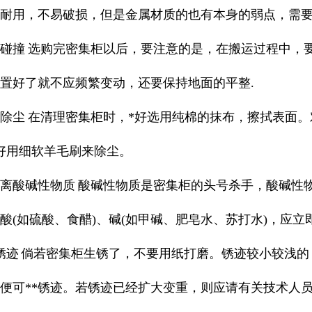
磨耐用，不易破损，但是金属材质的也有本身的弱点，需
免碰撞 选购完密集柜以后，要注意的是，在搬运过程中
置好了就不应频繁变动，还要保持地面的平整.
洁除尘 在清理密集柜时，*好选用纯棉的抹布，擦拭表面
好用细软羊毛刷来除尘。
离酸碱性物质 酸碱性物质是密集柜的头号杀手，酸碱性
酸(如硫酸、食醋)、碱(如甲碱、肥皂水、苏打水)，应
**锈迹 倘若密集柜生锈了，不要用纸打磨。锈迹较小较
便可**锈迹。若锈迹已经扩大变重，则应请有关技术人