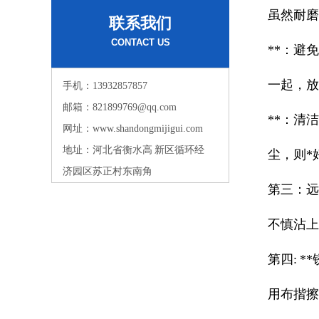
虽然耐
联系我们
CONTACT US
**：避
一起，放
手机：13932857857
邮箱：821899769@qq.com
**：清
网址：www.shandongmijigui.com
地址：河北省衡水高 新区循环经
尘，则*
济园区苏正村东南角
第三：远
不慎沾上
第四: 
用布揩擦