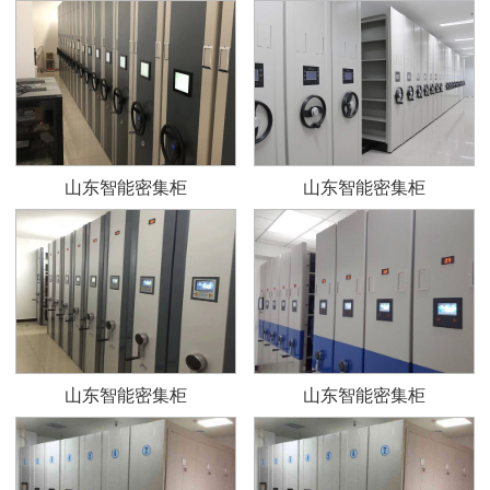
山东智能密集柜
山东智能密集柜
山东智能密集柜
山东智能密集柜